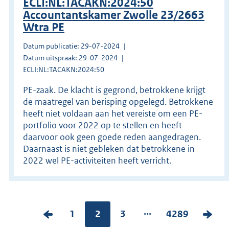
ECLI:NL:TACAKN:2024:50
Accountantskamer Zwolle 23/2663
Wtra PE
Datum publicatie: 29-07-2024
Datum uitspraak: 29-07-2024
ECLI:NL:TACAKN:2024:50
PE-zaak. De klacht is gegrond, betrokkene krijgt
de maatregel van berisping opgelegd. Betrokkene
heeft niet voldaan aan het vereiste om een PE-
portfolio voor 2022 op te stellen en heeft
daarvoor ook geen goede reden aangedragen.
Daarnaast is niet gebleken dat betrokkene in
2022 wel PE-activiteiten heeft verricht.
...
V
P
1
Pagina:
2
P
3
P
4289
V