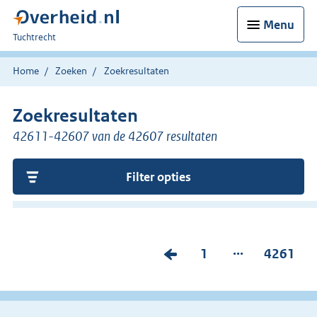
Menu
U
Tuchtrecht
bent
hier:
Home
Zoeken
Zoekresultaten
Zoekresultaten
42611-42607 van de 42607 resultaten
Filter opties
...
V
P
1
P
4261
o
a
a
r
g
g