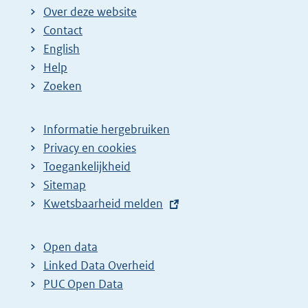
i
i
i
Over deze website
g
n
n
Contact
e
a
a
English
p
:
:
Help
a
Zoeken
g
i
Informatie hergebruiken
n
Privacy en cookies
a
Toegankelijkheid
Sitemap
z
E
Kwetsbaarheid melden
o
x
e
t
Open data
k
e
Linked Data Overheid
r
r
PUC Open Data
e
n