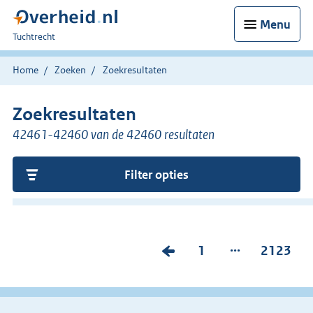
Menu
U
Tuchtrecht
bent
hier:
Home
Zoeken
Zoekresultaten
Zoekresultaten
42461-42460 van de 42460 resultaten
Filter opties
...
V
P
1
P
2123
o
a
a
r
g
g