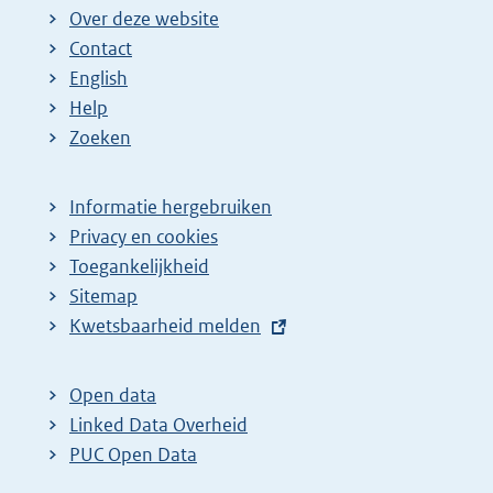
i
i
i
Over deze website
g
n
n
Contact
e
a
a
English
p
:
:
Help
a
Zoeken
g
i
Informatie hergebruiken
n
Privacy en cookies
a
Toegankelijkheid
Sitemap
z
E
Kwetsbaarheid melden
o
x
e
t
Open data
k
e
Linked Data Overheid
r
r
PUC Open Data
e
n