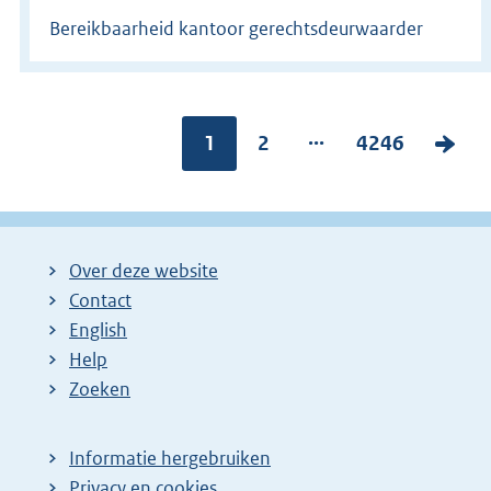
Bereikbaarheid kantoor gerechtsdeurwaarder
...
Pagina:
1
P
2
P
4246
V
a
a
o
g
g
l
i
i
g
Over deze website
n
n
e
Contact
a
a
n
English
:
:
d
Help
e
Zoeken
p
a
Informatie hergebruiken
g
Privacy en cookies