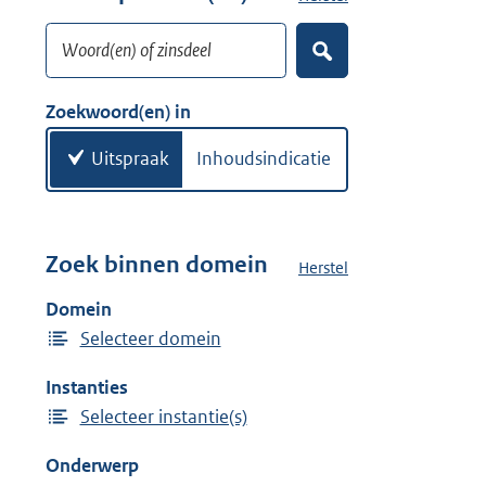
w
o
i
Woord(en) of zinsdeel
e
Z
j
k
o
d
w
e
Zoekwoord(en) in
e
k
o
e
r
o
Uitspraak
Inhoudsindicatie
n
r
d
(
e
Zoek binnen domein
Herstel
h
n
e
Domein
)
t
Selecteer domein
d
o
Instanties
m
Selecteer instantie(s)
e
i
Onderwerp
n