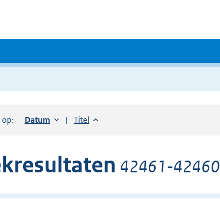
r op:
Sorteer op:
Datum
oplopend
Sorteer op:
Titel
oplopend
kresultaten
42461-42460 v