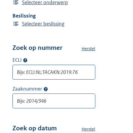
Selecteer onderwerp
Beslissing
Selecteer beslissing
Zoek op nummer
Herstel
a
l
ECLI
Op
l
ECLI
e
zoeken
f
i
Zaaknummer
Op
l
zaaknummer
t
zoeken
e
r
s
v
Zoek op datum
Herstel
a