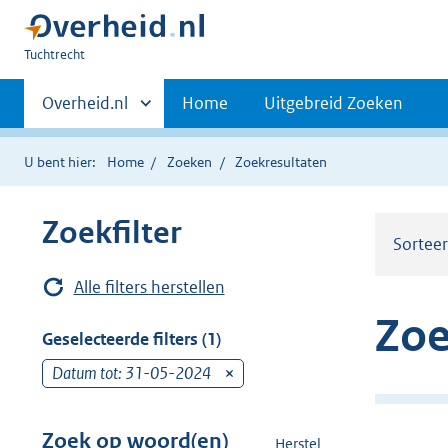
U
Tuchtrecht
bent
Primaire
hier:
Andere
Overheid.nl
Home
Uitgebreid Zoeken
sites
navigatie
binnen
U bent hier:
Home
Zoeken
Zoekresultaten
Zoekfilter
Sortee
Alle filters herstellen
Zoe
Geselecteerde filters (1)
Datum tot: 31-05-2024
v
e
r
Zoek op woord(en)
Herstel
z