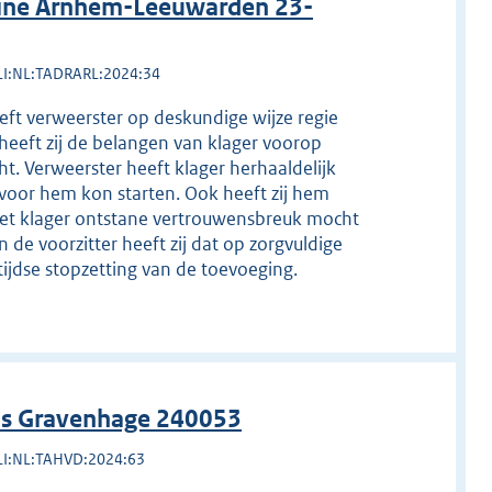
line Arnhem-Leeuwarden 23-
LI:NL:TADRARL:2024:34
eeft verweerster op deskundige wijze regie
heeft zij de belangen van klager voorop
ht. Verweerster heeft klager herhaaldelijk
 voor hem kon starten. Ook heeft zij hem
met klager ontstane vertrouwensbreuk mocht
de voorzitter heeft zij dat op zorgvuldige
ijdse stopzetting van de toevoeging.
 's Gravenhage 240053
LI:NL:TAHVD:2024:63