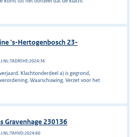
ge komt tot het oordeel dat de klacht
ine 's-Hertogenbosch 23-
LI:NL:TADRSHE:2024:36
 verjaard. Klachtonderdeel a) is gegrond,
erordening. Waarschuwing. Verzet voor het
 's Gravenhage 230136
LI:NL:TAHVD:2024:60