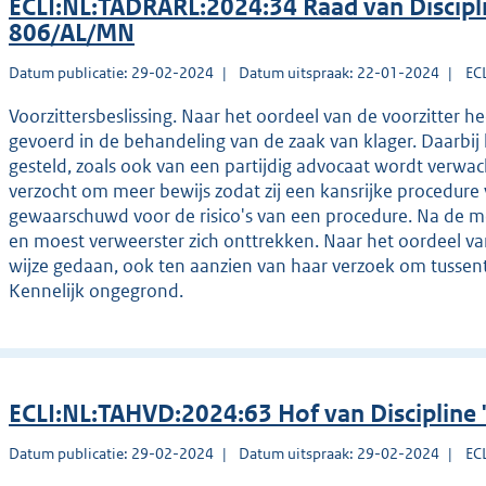
ECLI:NL:TADRARL:2024:34 Raad van Discip
806/AL/MN
Datum publicatie: 29-02-2024
Datum uitspraak: 22-01-2024
EC
Voorzittersbeslissing. Naar het oordeel van de voorzitter h
gevoerd in de behandeling van de zaak van klager. Daarbij 
gesteld, zoals ook van een partijdig advocaat wordt verwac
verzocht om meer bewijs zodat zij een kansrijke procedure
gewaarschuwd voor de risico's van een procedure. Na de 
en moest verweerster zich onttrekken. Naar het oordeel van 
wijze gedaan, ook ten aanzien van haar verzoek om tussent
Kennelijk ongegrond.
ECLI:NL:TAHVD:2024:63 Hof van Discipline
Datum publicatie: 29-02-2024
Datum uitspraak: 29-02-2024
EC