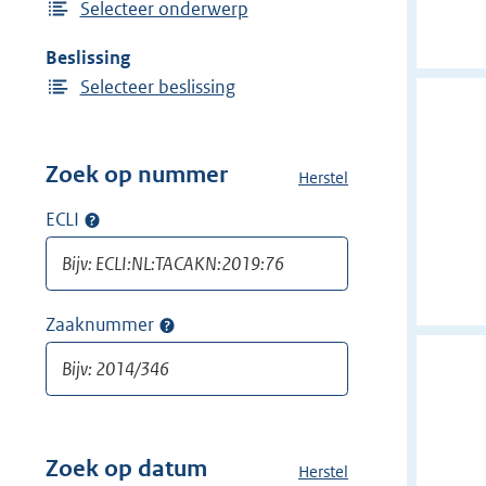
Selecteer onderwerp
Beslissing
Selecteer beslissing
Zoek op nummer
Herstel
a
l
ECLI
Op
l
ECLI
e
zoeken
f
i
Zaaknummer
Op
l
zaaknummer
t
zoeken
e
r
s
v
Zoek op datum
Herstel
a