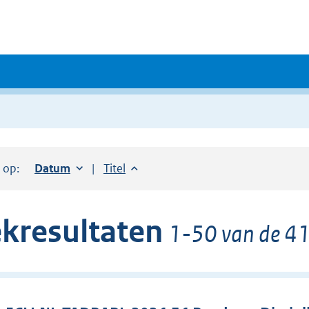
r op:
Sorteer op:
Datum
oplopend
Sorteer op:
Titel
oplopend
kresultaten
1-50 van de 41