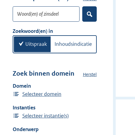
w
o
i
Woord(en) of zinsdeel
e
Z
j
k
o
d
w
e
Zoekwoord(en) in
e
k
o
e
r
o
Uitspraak
Inhoudsindicatie
n
r
d
(
e
Zoek binnen domein
Herstel
h
n
e
Domein
)
t
Selecteer domein
d
o
Instanties
m
Selecteer instantie(s)
e
i
Onderwerp
n