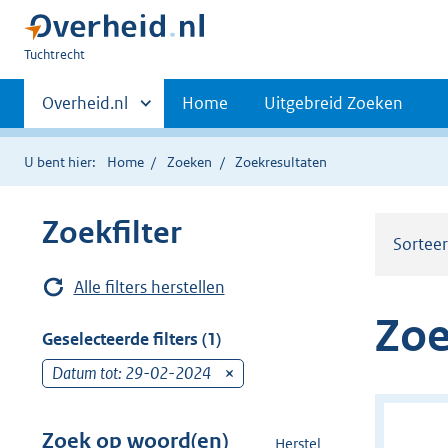
U
Tuchtrecht
bent
Primaire
hier:
Andere
Overheid.nl
Home
Uitgebreid Zoeken
sites
navigatie
binnen
U bent hier:
Home
Zoeken
Zoekresultaten
Zoekfilter
Sortee
Alle filters herstellen
Zoe
Geselecteerde filters (1)
Datum tot: 29-02-2024
v
e
r
Zoek op woord(en)
Herstel
z