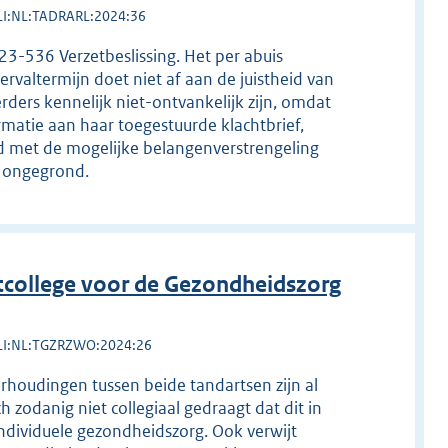
LI:NL:TADRARL:2024:36
3-536 Verzetbeslissing. Het per abuis
rvaltermijn doet niet af aan de juistheid van
rders kennelijk niet-ontvankelijk zijn, omdat
ormatie aan haar toegestuurde klachtbrief,
d met de mogelijke belangenverstrengeling
t ongegrond.
college voor de Gezondheidszorg
LI:NL:TGZRZWO:2024:26
erhoudingen tussen beide tandartsen zijn al
ch zodanig niet collegiaal gedraagt dat dit in
individuele gezondheidszorg. Ook verwijt