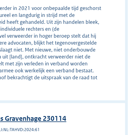
rder in 2021 voor onbepaalde tijd geschorst
reel en langdurig in strijd met de
id heeft gehandeld. Uit zijn handelen bleek,
individuele rechters en (de
l verweerder in hoger beroep stelt dat hij
ere advocaten, blijkt het tegenovergestelde
 slaagt niet. Met nieuwe, niet onderbouwde
it [land], ontkracht verweerder niet de
lt met zijn verleden in verband worden
 daarmee ook werkelijk een verband bestaat.
 hof bekrachtigt de uitspraak van de raad tot
 's Gravenhage 230114
LI:NL:TAHVD:2024:61