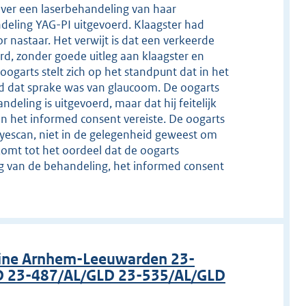
 over een laserbehandeling van haar
ndeling YAG-PI uitgevoerd. Klaagster had
nastaar. Het verwijt is dat een verkeerde
erd, zonder goede uitleg aan klaagster en
ogarts stelt zich op het standpunt dat in het
d dat sprake was van glaucoom. De oogarts
eling is uitgevoerd, maar dat hij feitelijk
an het informed consent vereiste. De oogarts
 Eyescan, niet in de gelegenheid geweest om
 komt tot het oordeel dat de oogarts
ing van de behandeling, het informed consent
line Arnhem-Leeuwarden 23-
D 23-487/AL/GLD 23-535/AL/GLD