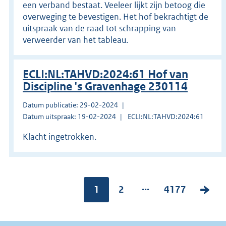
een verband bestaat. Veeleer lijkt zijn betoog die
overweging te bevestigen. Het hof bekrachtigt de
uitspraak van de raad tot schrapping van
verweerder van het tableau.
ECLI:NL:TAHVD:2024:61 Hof van
Discipline 's Gravenhage 230114
Datum publicatie: 29-02-2024
Datum uitspraak: 19-02-2024
ECLI:NL:TAHVD:2024:61
Klacht ingetrokken.
...
Pagina:
1
P
2
P
4177
V
a
a
o
g
g
l