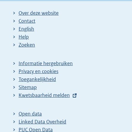
i
i
g
Over deze website
n
n
e
Contact
a
a
n
English
:
:
d
Help
e
Zoeken
p
a
Informatie hergebruiken
g
Privacy en cookies
i
Toegankelijkheid
n
Sitemap
a
E
Kwetsbaarheid melden
z
x
t
o
Open data
e
e
Linked Data Overheid
r
k
PUC Open Data