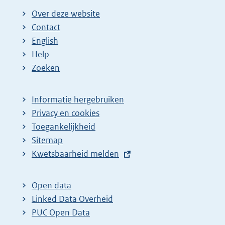
g
n
n
n
n
e
Over deze website
e
a
a
a
a
n
Contact
p
:
:
:
:
d
English
a
e
Help
g
p
Zoeken
i
a
n
g
Informatie hergebruiken
a
i
Privacy en cookies
z
n
Toegankelijkheid
Sitemap
o
a
E
Kwetsbaarheid melden
e
z
x
k
o
t
Open data
r
e
e
Linked Data Overheid
e
k
r
PUC Open Data
s
r
n