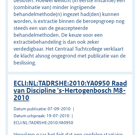
besloten. Hoewel wellicht (in eerste instantie) een
(combinatie van) minder ingrijpende
behandelmethode(n) ingezet had(den) kunnen
worden, is extractie binnen de beroepsgroep nog
steeds een van de geaccepteerde
behandelmethoden. De keuze voor een
extractiebehandeling is dan ook zeker
verdedigbaar. Het Centraal Tuchtcollege verklaart
de klacht alsnog ongegrond met publicatie van de
beslissing.
ECLI:NL:TADRSHE:2010:YA0950 Raad
van Discipline 's-Hertogenbosch M8-
2010
Datum publicatie: 07-09-2010
Datum uitspraak: 19-07-2010
ECLI:NL:TADRSHE:2010:YA0950
Verwijzen naar het feit dat een confrère stagiaire