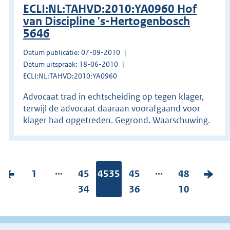
ECLI:NL:TAHVD:2010:YA0960 Hof
van Discipline 's-Hertogenbosch
5646
Datum publicatie: 07-09-2010
Datum uitspraak: 18-06-2010
ECLI:NL:TAHVD:2010:YA0960
Advocaat trad in echtscheiding op tegen klager,
terwijl de advocaat daaraan voorafgaand voor
klager had opgetreden. Gegrond. Waarschuwing.
...
...
V
P
1
P
45
Pagina:
4535
P
45
P
48
V
o
a
a
34
a
36
a
10
o
r
g
g
g
g
l
i
i
i
i
i
g