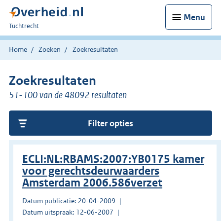
Menu
U
Tuchtrecht
bent
hier:
Home
Zoeken
Zoekresultaten
Zoekresultaten
51-100 van de 48092 resultaten
Filter opties
ECLI:NL:RBAMS:2007:YB0175 kamer
voor gerechtsdeurwaarders
Amsterdam 2006.586verzet
Datum publicatie: 20-04-2009
Datum uitspraak: 12-06-2007