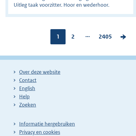
Uitleg taak voorzitter. Hoor en wederhoor.
...
Pagina:
1
P
2
P
2405
V
a
a
o
g
g
l
i
i
g
Over deze website
n
n
e
Contact
a
a
n
English
:
:
d
Help
e
Zoeken
p
a
Informatie hergebruiken
g
Privacy en cookies