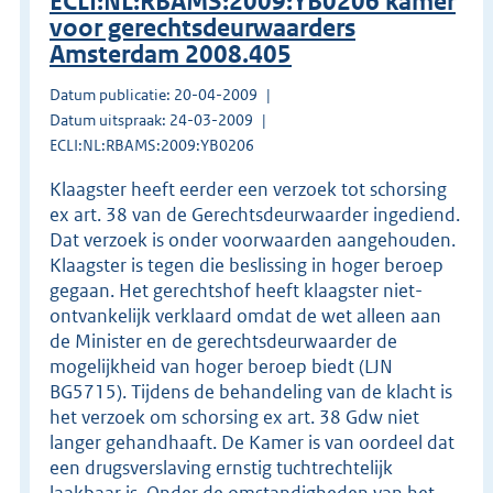
ECLI:NL:RBAMS:2009:YB0206 kamer
voor gerechtsdeurwaarders
Amsterdam 2008.405
Datum publicatie: 20-04-2009
Datum uitspraak: 24-03-2009
ECLI:NL:RBAMS:2009:YB0206
Klaagster heeft eerder een verzoek tot schorsing
ex art. 38 van de Gerechtsdeurwaarder ingediend.
Dat verzoek is onder voorwaarden aangehouden.
Klaagster is tegen die beslissing in hoger beroep
gegaan. Het gerechtshof heeft klaagster niet-
ontvankelijk verklaard omdat de wet alleen aan
de Minister en de gerechtsdeurwaarder de
mogelijkheid van hoger beroep biedt (LJN
BG5715). Tijdens de behandeling van de klacht is
het verzoek om schorsing ex art. 38 Gdw niet
langer gehandhaaft. De Kamer is van oordeel dat
een drugsverslaving ernstig tuchtrechtelijk
laakbaar is. Onder de omstandigheden van het