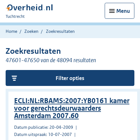
Menu
U
Tuchtrecht
bent
hier:
Home
Zoeken
Zoekresultaten
Zoekresultaten
47601-47650 van de 48094 resultaten
Filter opties
ECLI:NL:RBAMS:2007:YB0161 kamer
voor gerechtsdeurwaarders
Amsterdam 2007.60
Datum publicatie: 20-04-2009
Datum uitspraak: 10-07-2007