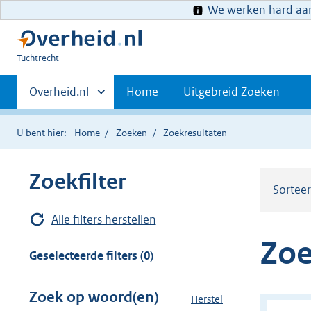
We werken hard aan 
U
Tuchtrecht
bent
Primaire
hier:
Andere
Overheid.nl
Home
Uitgebreid Zoeken
sites
navigatie
binnen
U bent hier:
Home
Zoeken
Zoekresultaten
Zoekfilter
Sortee
Alle filters herstellen
Zoe
Geselecteerde filters (0)
Zoek op woord(en)
Herstel
z