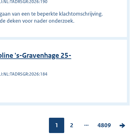
LI:NL:TADRSGR:2026:190
egaan van een te beperkte klachtomschrijving.
r de deken voor nader onderzoek.
line 's-Gravenhage 25-
LI:NL:TADRSGR:2026:184
...
Pagina:
1
P
2
P
4809
V
a
a
o