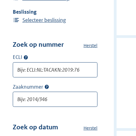
Beslissing
Selecteer beslissing
Zoek op nummer
Herstel
a
l
ECLI
Op
l
ECLI
e
zoeken
f
i
Zaaknummer
Op
l
zaaknummer
t
zoeken
e
r
s
v
Zoek op datum
Herstel
a
a
l