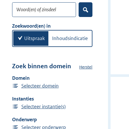
o
Woord(en) of zinsdeel
e
Z
k
o
w
e
Zoekwoord(en) in
k
o
e
o
Uitspraak
Inhoudsindicatie
n
r
d
(
e
Zoek binnen domein
Herstel
h
n
e
Domein
)
t
Selecteer domein
d
o
Instanties
m
Selecteer instantie(s)
e
i
Onderwerp
n
Selecteer onderwerp