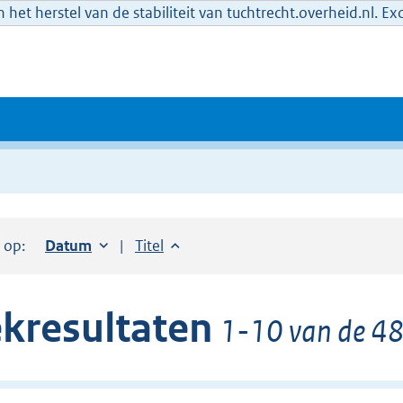
het herstel van de stabiliteit van tuchtrecht.overheid.nl. E
r op:
Sorteer op:
Datum
oplopend
Sorteer op:
Titel
oplopend
kresultaten
1-10 van de 48