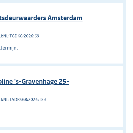
htsdeurwaarders Amsterdam
LI:NL:TGDKG:2026:69
ttermijn.
line 's-Gravenhage 25-
LI:NL:TADRSGR:2026:183