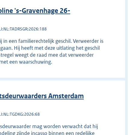
line 's-Gravenhage 26-
LI:NL:TADRSGR:2026:188
in een familierechtelijk geschil. Verweerder is
gaan. Hij heeft met deze uitlating het geschil
atregel weegt de raad mee dat verweerder
at met een waarschuwing.
htsdeurwaarders Amsterdam
LI:NL:TGDKG:2026:68
tsdeurwaarder mag worden verwacht dat hij
deling zijnde incasso binnen een redelijke