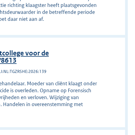
tie richting klaagster heeft plaatsgevonden
echtsdeurwaarder in de betreffende periode
t daar niet aan af.
college voor de
/8613
LI:NL:TGZRSHE:2026:139
handelaar. Moeder van cliënt klaagt onder
ïcide is overleden. Opname op Forensisch
vrijheden en verloven. Wijziging van
en. Handelen in overeenstemming met