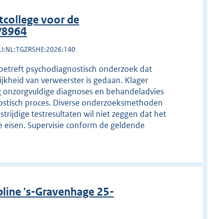
college voor de
/8964
LI:NL:TGZRSHE:2026:140
betreft psychodiagnostisch onderzoek dat
jkheid van verweerster is gedaan. Klager
lg onzorgvuldige diagnoses en behandeladvies
nostisch proces. Diverse onderzoeksmethoden
trijdige testresultaten wil niet zeggen dat het
e eisen. Supervisie conform de geldende
line 's-Gravenhage 25-