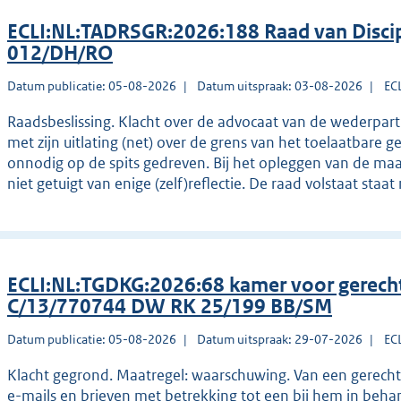
ECLI:NL:TADRSGR:2026:188 Raad van Discip
012/DH/RO
Datum publicatie: 05-08-2026
Datum uitspraak: 03-08-2026
EC
Raadsbeslissing. Klacht over de advocaat van de wederpartij 
met zijn uitlating (net) over de grens van het toelaatbare ge
onnodig op de spits gedreven. Bij het opleggen van de ma
niet getuigt van enige (zelf)reflectie. De raad volstaat sta
ECLI:NL:TGDKG:2026:68 kamer voor gerec
C/13/770744 DW RK 25/199 BB/SM
Datum publicatie: 05-08-2026
Datum uitspraak: 29-07-2026
EC
Klacht gegrond. Maatregel: waarschuwing. Van een gerech
e-mails en brieven met betrekking tot een bij hem in behan