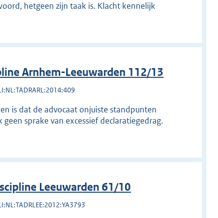
oord, hetgeen zijn taak is. Klacht kennelijk
pline Arnhem-Leeuwarden 112/13
LI:NL:TADRARL:2014:409
eken is dat de advocaat onjuiste standpunten
 geen sprake van excessief declaratiegedrag.
scipline Leeuwarden 61/10
LI:NL:TADRLEE:2012:YA3793