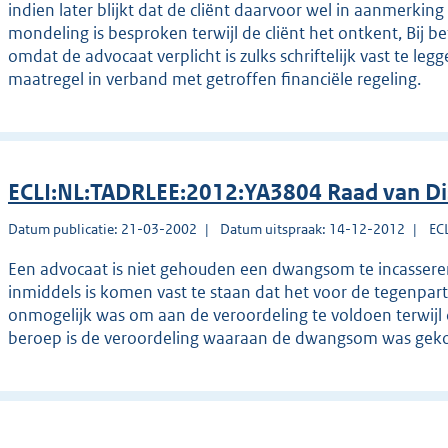
indien later blijkt dat de cliënt daarvoor wel in aanmerking
mondeling is besproken terwijl de cliënt het ontkent, Bij be
omdat de advocaat verplicht is zulks schriftelijk vast te le
maatregel in verband met getroffen financiële regeling.
ECLI:NL:TADRLEE:2012:YA3804 Raad van Di
Datum publicatie: 21-03-2002
Datum uitspraak: 14-12-2012
EC
Een advocaat is niet gehouden een dwangsom te incasseren,
inmiddels is komen vast te staan dat het voor de tegenparti
onmogelijk was om aan de veroordeling te voldoen terwijl 
beroep is de veroordeling waaraan de dwangsom was gekop