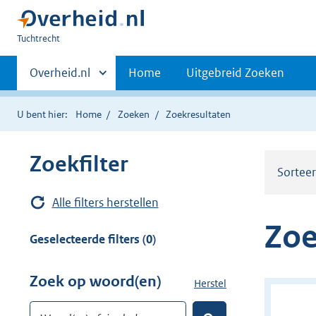
U
Tuchtrecht
bent
Primaire
hier:
Andere
Overheid.nl
Home
Uitgebreid Zoeken
sites
navigatie
binnen
U bent hier:
Home
Zoeken
Zoekresultaten
Zoekfilter
Sortee
Alle filters herstellen
Zoe
Geselecteerde filters (0)
Zoek op woord(en)
Herstel
z
o
Woord(en) of zinsdeel