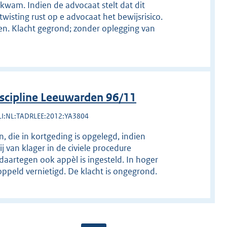
 kwam. Indien de advocaat stelt dat dit
twisting rust op e advocaat het bewijsrisico.
ggen. Klacht gegrond; zonder oplegging van
scipline Leeuwarden 96/11
LI:NL:TADRLEE:2012:YA3804
 die in kortgeding is opgelegd, indien
j van klager in de civiele procedure
daartegen ook appèl is ingesteld. In hoger
peld vernietigd. De klacht is ongegrond.