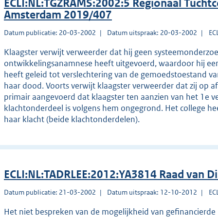
ECLI:NL:TGZRAMS:2002:5 Regionaal Tuchtc
Amsterdam 2019/407
Datum publicatie: 20-03-2002
Datum uitspraak: 20-03-2002
EC
Klaagster verwijt verweerder dat hij geen systeemonderzo
ontwikkelingsanamnese heeft uitgevoerd, waardoor hij een
heeft geleid tot verslechtering van de gemoedstoestand van
haar dood. Voorts verwijt klaagster verweerder dat zij op
primair aangevoerd dat klaagster ten aanzien van het 1e ver
klachtonderdeel is volgens hem ongegrond. Het college heef
haar klacht (beide klachtonderdelen).
ECLI:NL:TADRLEE:2012:YA3814 Raad van Di
Datum publicatie: 21-03-2002
Datum uitspraak: 12-10-2012
EC
Het niet bespreken van de mogelijkheid van gefinancierde re