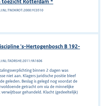
toezicht Rotterdam *
LI:NL:TNOKROT:2000:YC0310
cipline 's-Hertogenbosch B 192-
LI:NL:TADRSHE:2011:YA1606
etalingsverplichting binnen 2 dagen was
e niet aan. Klagers juridische positie bleef
e geleden. Beslag is gelegd nog voordat de
Onvoldoende getracht om via de minnelijke
 verwijtbaar gehandeld. Klacht (gedeeltelijk)