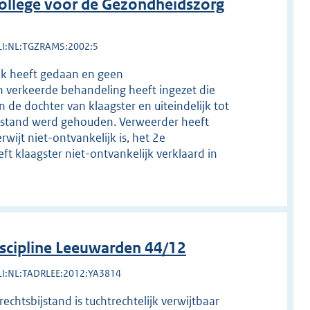
ollege voor de Gezondheidszorg
LI:NL:TGZRAMS:2002:5
ek heeft gedaan en geen
 verkeerde behandeling heeft ingezet die
 de dochter van klaagster en uiteindelijk tot
 afstand werd gehouden. Verweerder heeft
wijt niet-ontvankelijk is, het 2e
t klaagster niet-ontvankelijk verklaard in
scipline Leeuwarden 44/12
LI:NL:TADRLEE:2012:YA3814
chtsbijstand is tuchtrechtelijk verwijtbaar