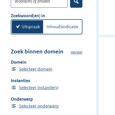
e
Z
k
o
w
e
Zoekwoord(en) in
k
o
e
o
Uitspraak
Inhoudsindicatie
n
r
d
(
e
Zoek binnen domein
Herstel
h
n
e
Domein
)
t
Selecteer domein
d
o
Instanties
m
Selecteer instantie(s)
e
i
Onderwerp
n
Selecteer onderwerp