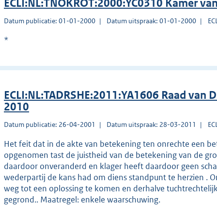
ECLI:NL:TNOKROT:2000:YC0310 Kamer van 
Datum publicatie: 01-01-2000
Datum uitspraak: 01-01-2000
EC
*
ECLI:NL:TADRSHE:2011:YA1606 Raad van Dis
2010
Datum publicatie: 26-04-2001
Datum uitspraak: 28-03-2011
EC
Het feit dat in de akte van betekening ten onrechte een b
opgenomen tast de juistheid van de betekening van de gross
daardoor onveranderd en klager heeft daardoor geen schad
wederpartij de kans had om diens standpunt te herzien . 
weg tot een oplossing te komen en derhalve tuchtrechtelijk
gegrond.. Maatregel: enkele waarschuwing.