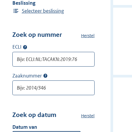
Beslissing
Selecteer beslissing
Zoek op nummer
Herstel
a
l
ECLI
Op
l
ECLI
e
zoeken
f
i
Zaaknummer
Op
l
zaaknummer
t
zoeken
e
r
s
v
Zoek op datum
Herstel
a
a
l
Datum van
n
l