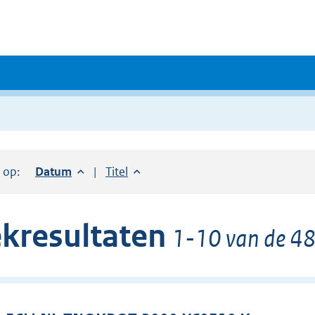
r op:
Sorteer op:
Datum
aflopend
Sorteer op:
Titel
oplopend
kresultaten
1-10 van de 48