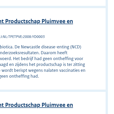
t Productschap Pluimvee en
LI:NL:TPETPVE:2008:YD0003
biotica. De Newcastle disease-enting (NCD)
 onderzoeksresultaten. Daarom heeft
oerd. Het bedrijf had geen ontheffing voor
gd en zijdens het productschap is ter zitting
wordt berispt wegens nalaten vaccinaties en
een ontheffing had.
t Productschap Pluimvee en