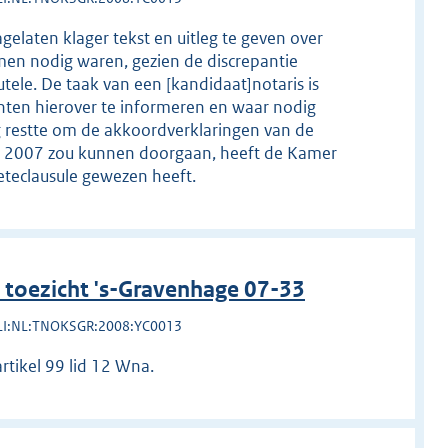
gelaten klager tekst en uitleg te geven over
en nodig waren, gezien de discrepantie
tele. De taak van een [kandidaat­]notaris is
anten hierover te informeren en waar nodig
og restte om de akkoordverklaringen van de
er 2007 zou kunnen doorgaan, heeft de Kamer
oeteclausule gewezen heeft.
toezicht 's-Gravenhage 07-33
LI:NL:TNOKSGR:2008:YC0013
rtikel 99 lid 12 Wna.