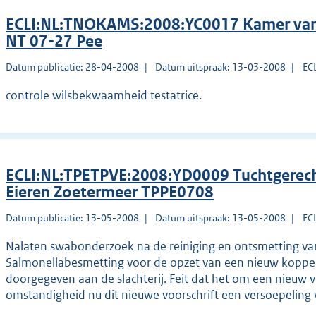
ECLI:NL:TNOKAMS:2008:YC0017 Kamer van
NT 07-27 Pee
Datum publicatie: 28-04-2008
Datum uitspraak: 13-03-2008
EC
controle wilsbekwaamheid testatrice.
ECLI:NL:TPETPVE:2008:YD0009 Tuchtgerech
Eieren Zoetermeer TPPE0708
Datum publicatie: 13-05-2008
Datum uitspraak: 13-05-2008
EC
Nalaten swabonderzoek na de reiniging en ontsmetting van
Salmonellabesmetting voor de opzet van een nieuw koppel.
doorgegeven aan de slachterij. Feit dat het om een nieuw v
omstandigheid nu dit nieuwe voorschrift een versoepeling v