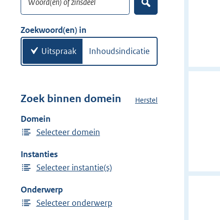
e
Z
k
o
w
e
Zoekwoord(en) in
k
o
e
o
Uitspraak
Inhoudsindicatie
n
r
d
(
e
Zoek binnen domein
Herstel
h
n
e
Domein
)
t
Selecteer domein
d
o
Instanties
m
Selecteer instantie(s)
e
i
Onderwerp
n
Selecteer onderwerp