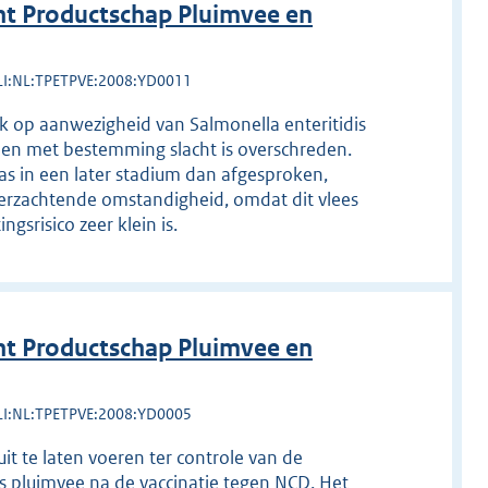
t Productschap Pluimvee en
LI:NL:TPETPVE:2008:YD0011
 op aanwezigheid van Salmonella enteritidis
nen met bestemming slacht is overschreden.
s in een later stadium dan afgesproken,
 verzachtende omstandigheid, omdat dit vlees
gsrisico zeer klein is.
t Productschap Pluimvee en
LI:NL:TPETPVE:2008:YD0005
t te laten voeren ter controle van de
s pluimvee na de vaccinatie tegen NCD. Het