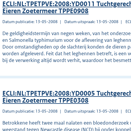
ECLI:NL:TPETPVE:2008:YD0011 Tuchtgerech
Eieren Zoetermeer TPPE0908
Datum publicatie: 13-05-2008
Datum uitspraak: 13-05-2008
EC
De geldigheidstermijn van negen weken, van het onderzoek
en Salmonella typhimurium voor de aflevering van leghen
Door omstandigheden op de slachterij konden de dieren pa
worden afgeleverd. Feit dat het leghennen betreft, is een
bij de verwerking altijd wordt verhit, waardoor het besmettin
ECLI:NL:TPETPVE:2008:YD0005 Tuchtgerech
Eieren Zoetermeer TPPE0308
Datum publicatie: 13-05-2008
Datum uitspraak: 13-05-2008
EC
Betrokkene heeft twee maal nalaten een bloedonderzoek ui
weerstand tegen Newcastle disease (NCD) bij onder koppel