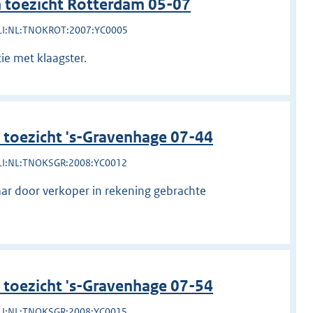
toezicht Rotterdam 05-07
LI:NL:TNOKROT:2007:YC0005
ie met klaagster.
toezicht 's-Gravenhage 07-44
LI:NL:TNOKSGR:2008:YC0012
 haar door verkoper in rekening gebrachte
toezicht 's-Gravenhage 07-54
LI:NL:TNOKSGR:2008:YC0015