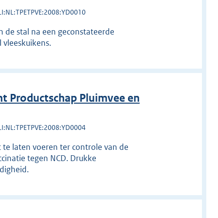
LI:NL:TPETPVE:2008:YD0010
 de stal na een geconstateerde
 vleeskuikens.
t Productschap Pluimvee en
LI:NL:TPETPVE:2008:YD0004
te laten voeren ter controle van de
ccinatie tegen NCD. Drukke
igheid.