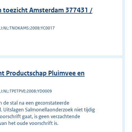
 toezicht Amsterdam 377431 /
LI:NL:TNOKAMS:2008:YC0017
t Productschap Pluimvee en
LI:NL:TPETPVE:2008:YD0009
 de stal na een geconstateerde
 Uitslagen Salmonellaonderzoek niet tijdig
oorschrift gaat, is geen verzachtende
an het oude voorschrift is.