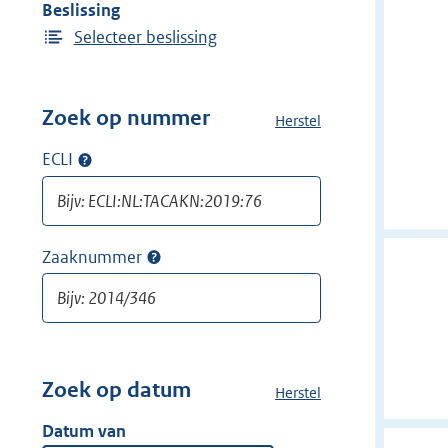
Beslissing
Selecteer beslissing
Zoek op nummer
Herstel
a
l
ECLI
Op
l
ECLI
e
zoeken
f
i
Zaaknummer
Op
l
zaaknummer
t
zoeken
e
r
s
v
Zoek op datum
Herstel
a
a
l
Datum van
n
l