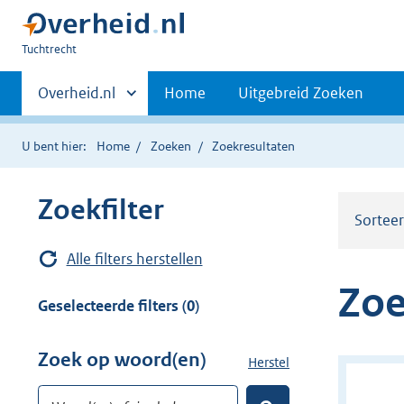
U
Tuchtrecht
bent
Primaire
hier:
Andere
Overheid.nl
Home
Uitgebreid Zoeken
sites
navigatie
binnen
U bent hier:
Home
Zoeken
Zoekresultaten
Zoekfilter
Sortee
Alle filters herstellen
Zoe
Geselecteerde filters (0)
Zoek op woord(en)
Herstel
z
o
Woord(en) of zinsdeel