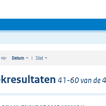
r op:
Sorteer op:
Datum
aflopend
Sorteer op:
Titel
oplopend
kresultaten
41-60 van de 4