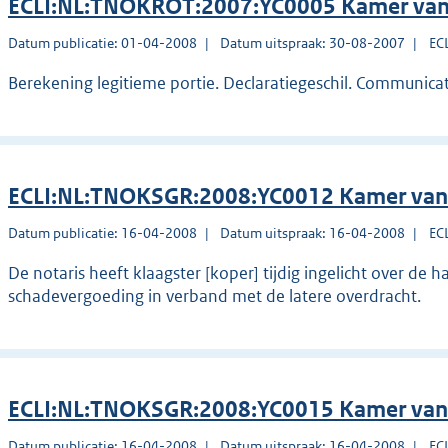
ECLI:NL:TNOKROT:2007:YC0005 Kamer van 
Datum publicatie: 01-04-2008
Datum uitspraak: 30-08-2007
EC
Berekening legitieme portie. Declaratiegeschil. Communicat
ECLI:NL:TNOKSGR:2008:YC0012 Kamer van 
Datum publicatie: 16-04-2008
Datum uitspraak: 16-04-2008
EC
De notaris heeft klaagster [koper] tijdig ingelicht over de
schadevergoeding in verband met de latere overdracht.
ECLI:NL:TNOKSGR:2008:YC0015 Kamer van 
Datum publicatie: 16-04-2008
Datum uitspraak: 16-04-2008
EC