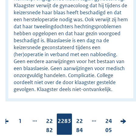
Klaagster verwijt de gynaecoloog dat hij tijdens de
keizersnede haar blaas heeft beschadigd en dat
een hersteloperatie nodig was. Ook verwijt zij hem
dat haar tweelingdochters hechtingsproblemen
hebben opgelopen en dat haar gezin voorgoed
beschadigd is. Blaaslaesie is een dag na de
keizersnede geconstateerd tijdens een
(her)operatie in verband met een nabloeding.
Geen eerdere aanwijzingen voor het bestaan van
een blaaslaesie. Geen aanwijzingen voor medisch
onzorgvuldig handelen. Complicatie. College
oordeelt niet over de door klaagster gestelde
gevolgen. Klaagster deels niet-ontvankelijk.
...
...
V
P
1
P
22
Pagina:
2283
P
22
P
24
V
o
a
a
82
a
84
a
05
o