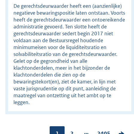
De gerechtsdeurwaarder heeft een (aanzienlijke)
negatieve bewaringspositie laten ontstaan. Voorts
heeft de gerechtsdeurwaarder een ontoereikende
administratie gevoerd. Ten slotte heeft de
gerechtsdeurwaarder sedert begin 2017 niet
voldaan aan de Bestuursregel houdende
minimumeisen voor de liquiditeitsratio en
solvabiliteitsratio van de gerechtsdeurwaarder.
Gelet op de gegrondheid van alle
klachtonderdelen, meer in het bijzonder de
klachtonderdelen die zien op de
bewaringstekort(en), ziet de kamer, in lijn met
vaste jurisprudentie op dit punt, aanleiding de
maatregel van ontzetting uit het ambt op te
leggen.
...
Pagina:
1
P
2
P
2405
V