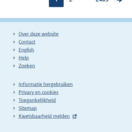
a
a
o
g
g
l
i
i
g
Over deze website
n
n
e
Contact
a
a
n
English
:
:
d
Help
e
Zoeken
p
a
Informatie hergebruiken
g
Privacy en cookies
i
Toegankelijkheid
n
Sitemap
a
E
Kwetsbaarheid melden
z
x
t