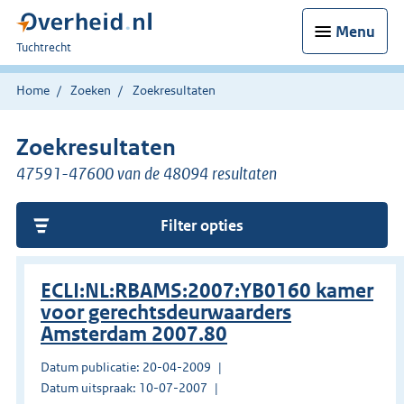
Menu
U
Tuchtrecht
bent
hier:
Home
Zoeken
Zoekresultaten
Zoekresultaten
47591-47600 van de 48094 resultaten
Filter opties
ECLI:NL:RBAMS:2007:YB0160 kamer
voor gerechtsdeurwaarders
Amsterdam 2007.80
Datum publicatie: 20-04-2009
Datum uitspraak: 10-07-2007