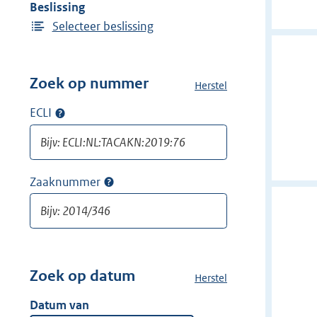
Beslissing
Selecteer beslissing
Zoek op nummer
Herstel
a
l
ECLI
Op
l
ECLI
e
zoeken
f
i
Zaaknummer
Op
l
zaaknummer
t
zoeken
e
r
s
v
Zoek op datum
Herstel
a
a
l
Datum van
n
l