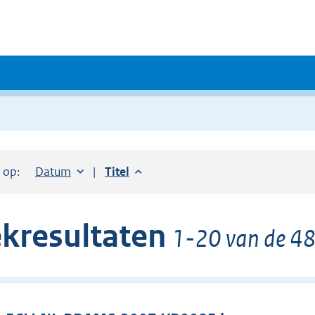
r op:
Sorteer op:
Datum
aflopend
Sorteer op:
Titel
aflopend
kresultaten
1-20 van de 48