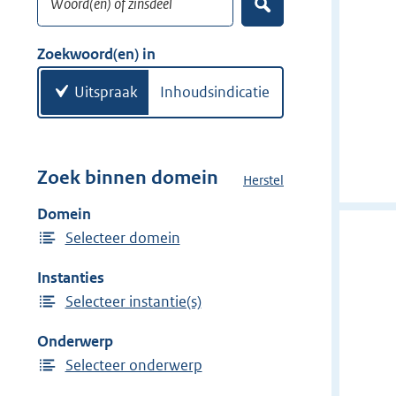
e
Z
k
o
w
e
Zoekwoord(en) in
k
o
e
o
Uitspraak
Inhoudsindicatie
n
r
d
(
e
Zoek binnen domein
Herstel
h
n
e
Domein
)
t
Selecteer domein
d
o
Instanties
m
Selecteer instantie(s)
e
i
Onderwerp
n
Selecteer onderwerp