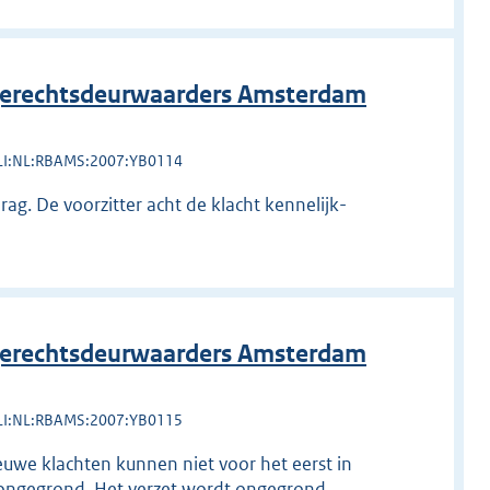
erechtsdeurwaarders Amsterdam
LI:NL:RBAMS:2007:YB0114
g. De voorzitter acht de klacht kennelijk-
erechtsdeurwaarders Amsterdam
LI:NL:RBAMS:2007:YB0115
ieuwe klachten kunnen niet voor het eerst in
k-ongegrond. Het verzet wordt ongegrond