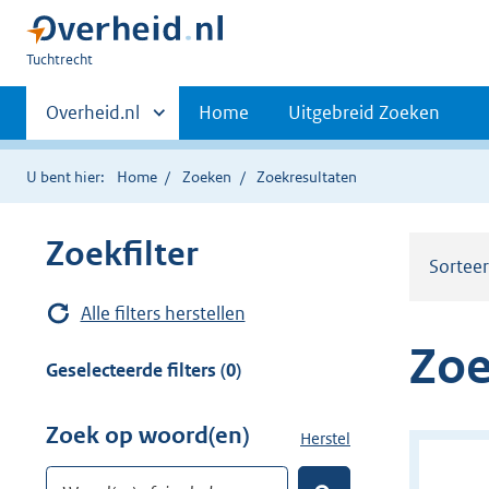
U
Tuchtrecht
bent
Primaire
hier:
Andere
Overheid.nl
Home
Uitgebreid Zoeken
sites
navigatie
binnen
U bent hier:
Home
Zoeken
Zoekresultaten
Zoekfilter
Sortee
Alle filters herstellen
Zoe
Geselecteerde filters (0)
Zoek op woord(en)
Herstel
z
o
Woord(en) of zinsdeel