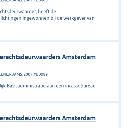
LI:NL:RBAMS:2007:YB0088
echtsdeurwaarder, heeft de
nlichtingen ingewonnen bij de werkgever van
erechtsdeurwaarders Amsterdam
LI:NL:RBAMS:2007:YB0089
lijk Basisadministratie aan een incassobureau.
erechtsdeurwaarders Amsterdam