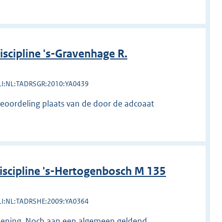
cipline 's-Gravenhage R.
LI:NL:TADRSGR:2010:YA0439
beoordeling plaats van de door de adcoaat
scipline 's-Hertogenbosch M 135
LI:NL:TADRSHE:2009:YA0364
ziening. Noch aan een algemeen geldend