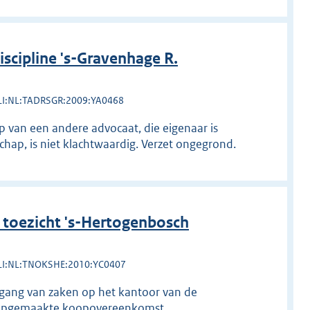
cipline 's-Gravenhage R.
LI:NL:TADRSGR:2009:YA0468
 van een andere advocaat, die eigenaar is
hap, is niet klachtwaardig. Verzet ongegrond.
toezicht 's-Hertogenbosch
LI:NL:TNOKSHE:2010:YC0407
 gang van zaken op het kantoor van de
n opgemaakte koopovereenkomst.