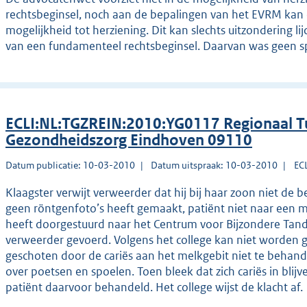
rechtsbeginsel, noch aan de bepalingen van het EVRM ka
mogelijkheid tot herziening. Dit kan slechts uitzondering l
van een fundamenteel rechtsbeginsel. Daarvan was geen sp
ECLI:NL:TGZREIN:2010:YG0117 Regionaal Tu
Gezondheidszorg Eindhoven 09110
Datum publicatie: 10-03-2010
Datum uitspraak: 10-03-2010
EC
Klaagster verwijt verweerder dat hij bij haar zoon niet de
geen röntgenfoto’s heeft gemaakt, patiënt niet naar een 
heeft doorgestuurd naar het Centrum voor Bijzondere Tan
verweerder gevoerd. Volgens het college kan niet worden ge
geschoten door de cariës aan het melkgebit niet te behand
over poetsen en spoelen. Toen bleek dat zich cariës in bli
patiënt daarvoor behandeld. Het college wijst de klacht af.