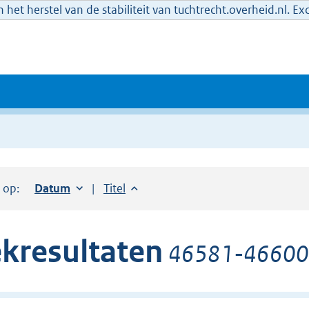
het herstel van de stabiliteit van tuchtrecht.overheid.nl. E
r op:
Sorteer op:
Datum
oplopend
Sorteer op:
Titel
oplopend
kresultaten
46581-46600 v