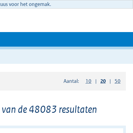
xcuus voor het ongemak.
Aantal:
Toon
10
resultaten per pag
Toon
20
resultaten 
Toon
50
resul
an de 48083 resultaten