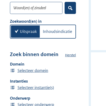
o
Woord(en) of zinsdeel
e
Z
k
o
w
e
Zoekwoord(en) in
k
o
e
o
Uitspraak
Inhoudsindicatie
n
r
d
(
e
Zoek binnen domein
Herstel
h
n
e
Domein
)
t
Selecteer domein
d
o
Instanties
m
Selecteer instantie(s)
e
i
Onderwerp
n
Selecteer onderwerp