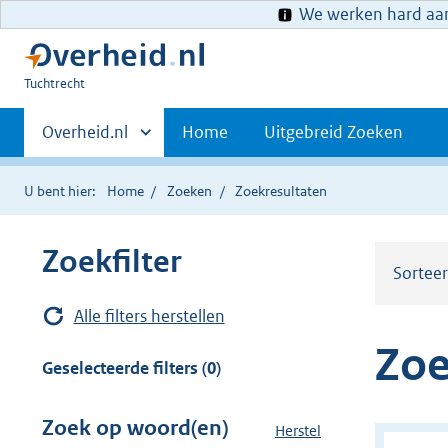
We werken hard aan 
U
Tuchtrecht
bent
Primaire
hier:
Andere
Overheid.nl
Home
Uitgebreid Zoeken
sites
navigatie
binnen
U bent hier:
Home
Zoeken
Zoekresultaten
Zoekfilter
Sortee
Alle filters herstellen
Zoe
Geselecteerde filters (0)
Zoek op woord(en)
Herstel
z