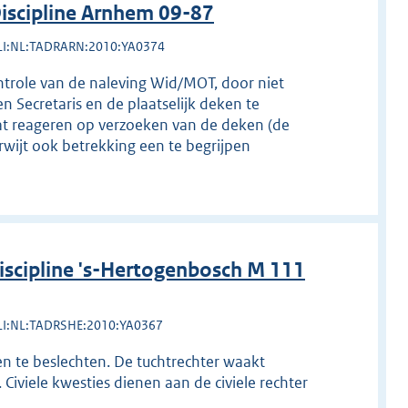
scipline Arnhem 09-87
LI:NL:TADRARN:2010:YA0374
ontrole van de naleving Wid/MOT, door niet
 Secretaris en de plaatselijk deken te
aat reageren op verzoeken van de deken (de
rwijt ook betrekking een te begrijpen
scipline 's-Hertogenbosch M 111
LI:NL:TADRSHE:2010:YA0367
en te beslechten. De tuchtrechter waakt
 Civiele kwesties dienen aan de civiele rechter