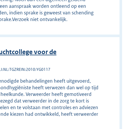
n een aanspraak worden ontleend op een
ijden, indien sprake is geweest van schending
rake.Verzoek niet ontvankelijk.
chtcollege voor de
LI:NL:TGZREIN:2010:YG0117
 benodigde behandelingen heeft uitgevoerd,
mondhygiëniste heeft verwezen dan wel op tijd
dheelkunde. Verweerder heeft gemotiveerd
zegd dat verweerder in de zorg te kort is
elen en te volstaan met controles en adviezen
jvende kiezen had ontwikkeld, heeft verweerder