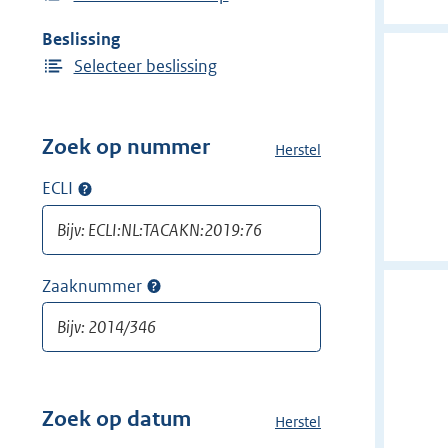
Beslissing
Selecteer beslissing
Zoek op nummer
Herstel
a
l
ECLI
Op
l
ECLI
e
zoeken
f
i
Zaaknummer
Op
l
zaaknummer
t
zoeken
e
r
s
v
Zoek op datum
Herstel
a
a
l