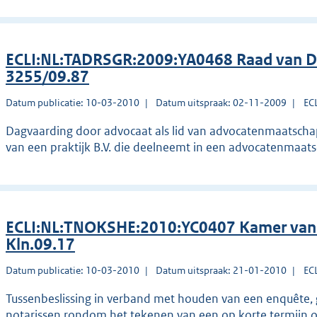
ECLI:NL:TADRSGR:2009:YA0468 Raad van Dis
3255/09.87
Datum publicatie: 10-03-2010
Datum uitspraak: 02-11-2009
EC
Dagvaarding door advocaat als lid van advocatenmaatschap
van een praktijk B.V. die deelneemt in een advocatenmaatsc
ECLI:NL:TNOKSHE:2010:YC0407 Kamer van 
Kln.09.17
Datum publicatie: 10-03-2010
Datum uitspraak: 21-01-2010
EC
Tussenbeslissing in verband met houden van een enquête,
notarissen rondom het tekenen van een op korte termij