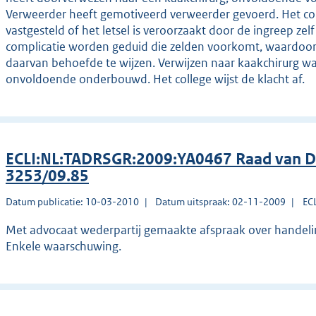
Verweerder heeft gemotiveerd verweerder gevoerd. Het col
vastgesteld of het letsel is veroorzaakt door de ingreep zel
complicatie worden geduid die zelden voorkomt, waardoor v
daarvan behoefde te wijzen. Verwijzen naar kaakchirurg was
onvoldoende onderbouwd. Het college wijst de klacht af.
ECLI:NL:TADRSGR:2009:YA0467 Raad van Dis
3253/09.85
Datum publicatie: 10-03-2010
Datum uitspraak: 02-11-2009
EC
Met advocaat wederpartij gemaakte afspraak over handelin
Enkele waarschuwing.