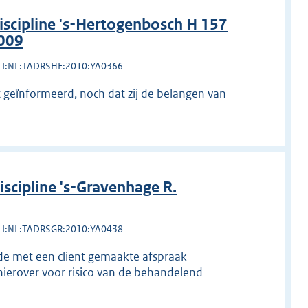
scipline 's-Hertogenbosch H 157
2009
LI:NL:TADRSHE:2010:YA0366
t geïnformeerd, noch dat zij de belangen van
cipline 's-Gravenhage R.
LI:NL:TADRSGR:2010:YA0438
n de met een client gemaakte afspraak
hierover voor risico van de behandelend