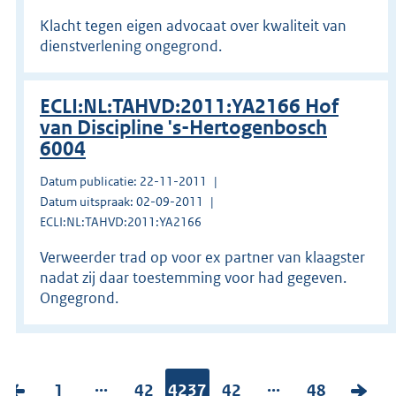
Klacht tegen eigen advocaat over kwaliteit van
dienstverlening ongegrond.
ECLI:NL:TAHVD:2011:YA2166 Hof
van Discipline 's-Hertogenbosch
6004
Datum publicatie: 22-11-2011
Datum uitspraak: 02-09-2011
ECLI:NL:TAHVD:2011:YA2166
Verweerder trad op voor ex partner van klaagster
nadat zij daar toestemming voor had gegeven.
Ongegrond.
...
...
V
P
1
P
42
Pagina:
4237
P
42
P
48
V