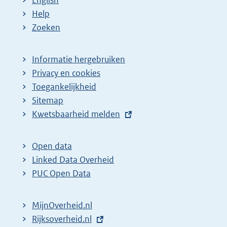
:
:
d
Help
e
Zoeken
p
a
Informatie hergebruiken
g
Privacy en cookies
i
Toegankelijkheid
n
Sitemap
a
E
Kwetsbaarheid melden
z
x
t
o
Open data
e
e
Linked Data Overheid
r
k
PUC Open Data
n
r
e
e
MijnOverheid.nl
l
s
E
Rijksoverheid.nl
i