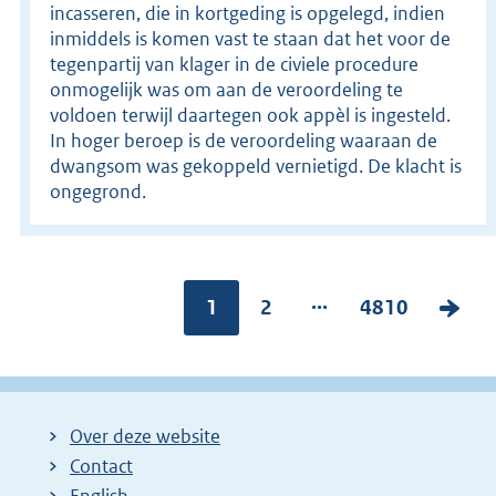
incasseren, die in kortgeding is opgelegd, indien
inmiddels is komen vast te staan dat het voor de
tegenpartij van klager in de civiele procedure
onmogelijk was om aan de veroordeling te
voldoen terwijl daartegen ook appèl is ingesteld.
In hoger beroep is de veroordeling waaraan de
dwangsom was gekoppeld vernietigd. De klacht is
ongegrond.
...
Pagina:
1
P
2
P
4810
V
a
a
o
g
g
l
i
i
g
Over deze website
n
n
e
Contact
a
a
n
English