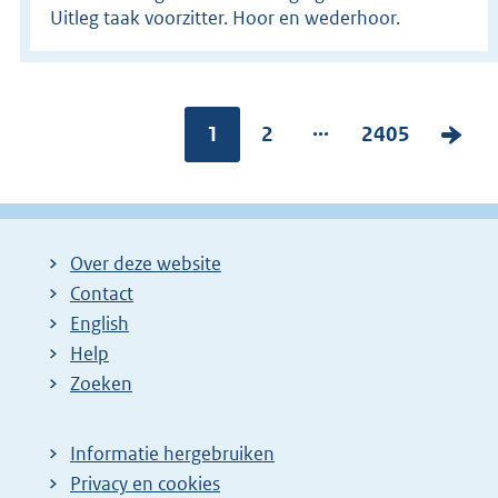
Uitleg taak voorzitter. Hoor en wederhoor.
...
Pagina:
1
P
2
P
2405
V
a
a
o
g
g
l
i
i
g
Over deze website
n
n
e
Contact
a
a
n
English
:
:
d
Help
e
Zoeken
p
a
Informatie hergebruiken
g
Privacy en cookies