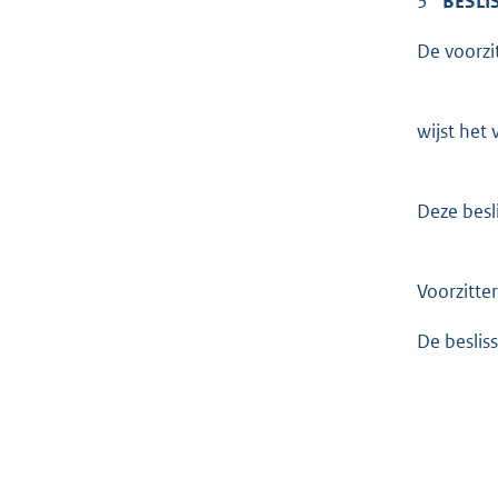
3
BESLI
De voorzit
wijst het 
Deze besl
Voorzitter
De beslis