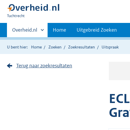
U
Tuchtrecht
bent
Primaire
hier:
Andere
Overheid.nl
Home
Uitgebreid Zoeken
sites
navigatie
binnen
U bent hier:
Home
Zoeken
Zoekresultaten
Uitspraak
Terug naar zoekresultaten
ECL
Gra