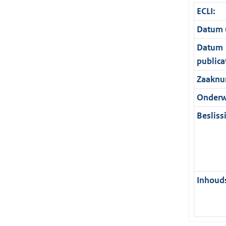
ECLI:
Datum u
Datum
publica
Zaaknu
Onderw
Besliss
Inhouds