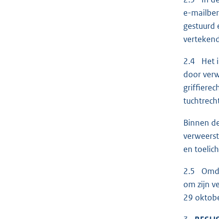
e-mailber
gestuurd 
vertekend
2.4 Het i
door verw
griffiere
tuchtrech
Binnen de
verweerst
en toelic
2.5 Omdat
om zijn v
29 oktobe