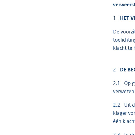
verweers
1
HET V
De voorzi
toelichti
klacht te
2
DE BE
2.1 Op gr
verwezen n
2.2 Uit d
klager v
één klach
2.3 In de