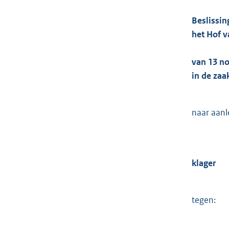
Beslissin
het Hof v
van 13 n
in de zaa
naar aanl
klager
tegen: