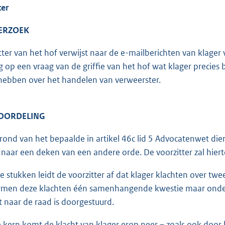
ter
ERZOEK
tter van het hof verwijst naar de e-mailberichten van klage
ng op een vraag van de griffie van het hof wat klager precies
 hebben over het handelen van verweerster.
OORDELING
ond van het bepaalde in artikel 46c lid 5 Advocatenwet die
aar een deken van een andere orde. De voorzitter zal hiertoe 
e stukken leidt de voorzitter af dat klager klachten over tw
ormen deze klachten één samenhangende kwestie maar onder
t naar de raad is doorgestuurd.
 kern komt de klacht van klager erop neer – zoals ook door 