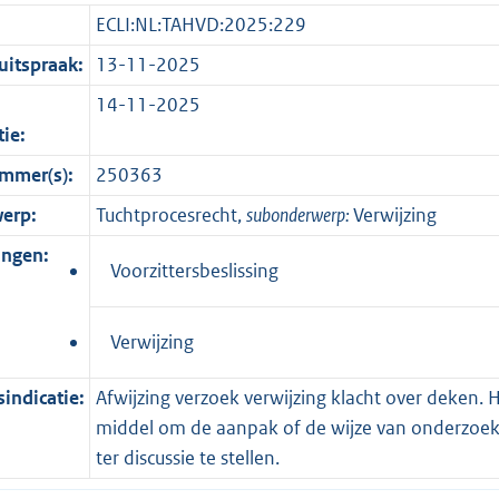
ECLI:NL:TAHVD:2025:229
itspraak:
13-11-2025
14-11-2025
tie:
mmer(s):
250363
erp:
Tuchtprocesrecht,
subonderwerp:
Verwijzing
ingen:
Voorzittersbeslissing
Verwijzing
indicatie:
Afwijzing verzoek verwijzing klacht over deken. 
middel om de aanpak of de wijze van onderzoek
ter discussie te stellen.