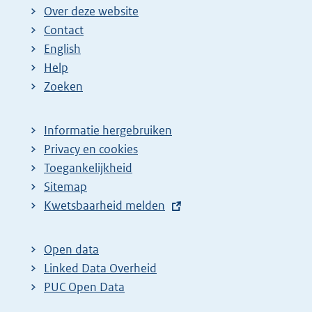
Over deze website
Contact
English
Help
Zoeken
Informatie hergebruiken
Privacy en cookies
Toegankelijkheid
Sitemap
E
Kwetsbaarheid melden
x
t
Open data
e
Linked Data Overheid
r
PUC Open Data
n