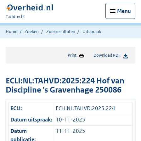
Menu
U
Tuchtrecht
bent
hier:
Home
Zoeken
Zoekresultaten
Uitspraak
Print
Download PDF
ECLI:NL:TAHVD:2025:224 Hof van
Discipline 's Gravenhage 250086
ECLI:
ECLI:NL:TAHVD:2025:224
Datum uitspraak:
10-11-2025
Datum
11-11-2025
publicatie: