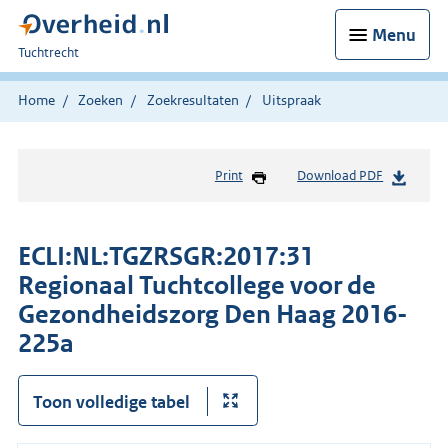
Menu
U
Tuchtrecht
bent
hier:
Home
Zoeken
Zoekresultaten
Uitspraak
Print
Download PDF
ECLI:NL:TGZRSGR:2017:31
Regionaal Tuchtcollege voor de
Gezondheidszorg Den Haag 2016-
225a
Toon volledige tabel