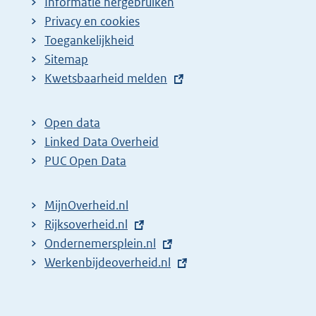
Informatie hergebruiken
Privacy en cookies
Toegankelijkheid
Sitemap
E
Kwetsbaarheid melden
x
t
Open data
e
Linked Data Overheid
r
PUC Open Data
n
e
MijnOverheid.nl
l
E
Rijksoverheid.nl
i
x
E
Ondernemersplein.nl
n
t
x
E
Werkenbijdeoverheid.nl
k
e
t
x
:
r
e
t