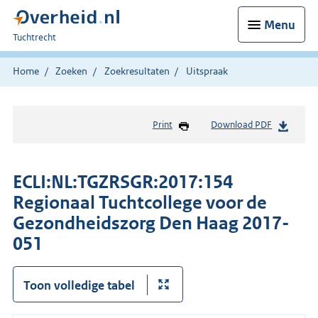
Menu
U
Tuchtrecht
bent
hier:
Home
Zoeken
Zoekresultaten
Uitspraak
Print
Download PDF
ECLI:NL:TGZRSGR:2017:154
Regionaal Tuchtcollege voor de
Gezondheidszorg Den Haag 2017-
051
Toon volledige tabel