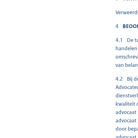
Verweerde
4
BEOOR
4.1 De tu
handelen 
omschreve
van belan
4.2 Bij d
Advocaten
dienstver
kwaliteit
advocaat 
advocaat 
door bepa
advocaat 