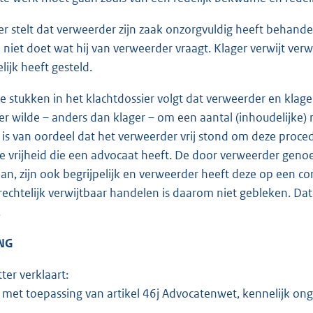
r stelt dat verweerder zijn zaak onzorgvuldig heeft behandel
n niet doet wat hij van verweerder vraagt. Klager verwijt verw
lijk heeft gesteld.
e stukken in het klachtdossier volgt dat verweerder en klag
r wilde – anders dan klager – om een aantal (inhoudelijke) r
r is van oordeel dat het verweerder vrij stond om deze proced
vrijheid die een advocaat heeft. De door verweerder geno
aan, zijn ook begrijpelijk en verweerder heeft deze op een co
rechtelijk verwijtbaar handelen is daarom niet gebleken. Da
.
NG
ter verklaart:
, met toepassing van artikel 46j Advocatenwet, kennelijk on