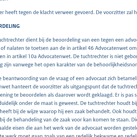
r heeft tegen de klacht verweer gevoerd. De voorzitter zal 
DELING
chtrechter dient bij de beoordeling van een tegen een advo
of nalaten te toetsen aan de in artikel 46 Advocatenwet 
n in artikel 10a Advocatenwet. De tuchtrechter is niet geb
g zijn vanwege het open karakter van de behoorlijkheidsno
e beantwoording van de vraag of een advocaat zich betamelij
wet hanteert de voorzitter als uitgangspunt dat de tuchtrec
lening te beoordelen als daarover wordt geklaagd. Er is pas s
 duidelijk onder de maat is geweest. De tuchtrechter houdt bi
heeft bij de wijze waarop hij een zaak behandelt. Ook houd
bij de behandeling van de zaak voor kan komen te staan. Die
alde eisen die aan het werk van de advocaat worden gesteld
te werk moet gaan zoals van een redelijk bekwame en red