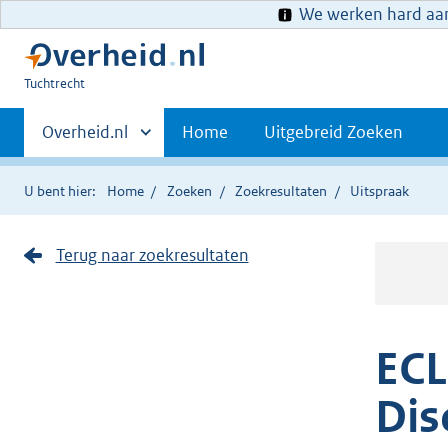
We werken hard aan 
U
Tuchtrecht
bent
Primaire
hier:
Andere
Overheid.nl
Home
Uitgebreid Zoeken
sites
navigatie
binnen
U bent hier:
Home
Zoeken
Zoekresultaten
Uitspraak
Terug naar zoekresultaten
ECL
Dis