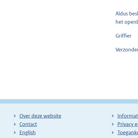
Aldus besl
het open
Griffier
Verzonde
Over deze website
Informat
Contact
Privacy 
English
Toeganke