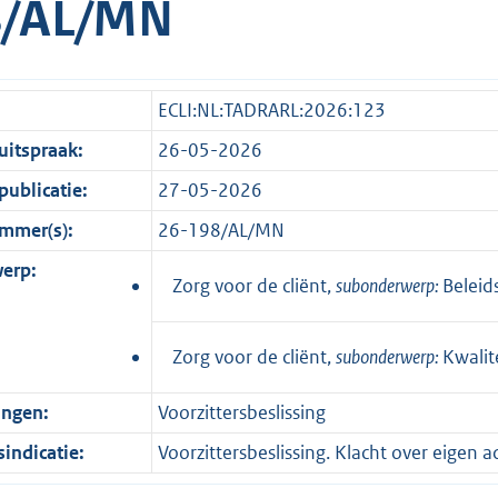
8/AL/MN
ECLI:NL:TADRARL:2026:123
itspraak:
26-05-2026
ublicatie:
27-05-2026
mmer(s):
26-198/AL/MN
erp:
Zorg voor de cliënt,
subonderwerp:
Beleid
Zorg voor de cliënt,
subonderwerp:
Kwalit
ingen:
Voorzittersbeslissing
indicatie:
Voorzittersbeslissing. Klacht over eigen 