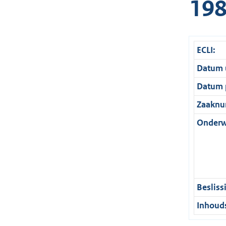
19
ECLI:
Datum u
Datum p
Zaaknu
Onderw
Besliss
Inhouds