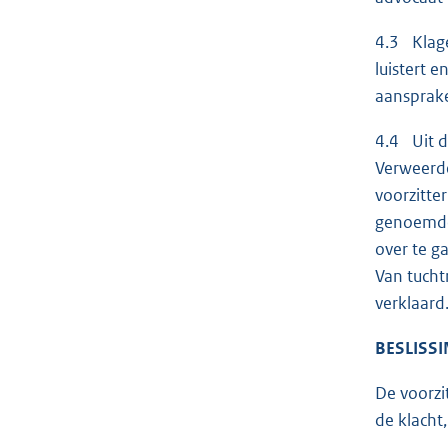
4.3 Klage
luistert e
aansprake
4.4 Uit d
Verweerde
voorzitte
genoemde 
over te g
Van tucht
verklaard
BESLISSI
De voorzit
de klacht