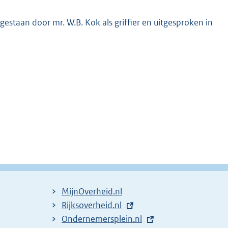
jgestaan door mr. W.B. Kok als griffier en uitgesproken in
MijnOverheid.nl
E
Rijksoverheid.nl
x
E
Ondernemersplein.nl